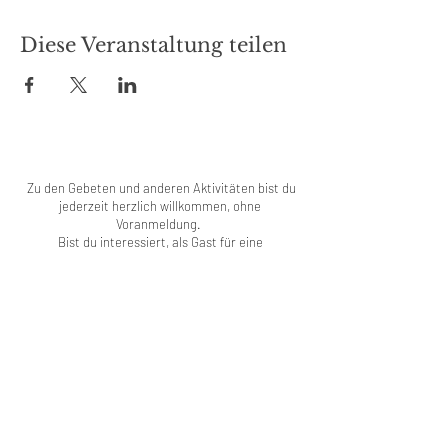
Diese Veranstaltung teilen
Zu den Gebeten und anderen Aktivitäten bist du
jederzeit herzlich willkommen, ohne
Voranmeldung.
Bist du interessiert, als Gast für eine
beschränkte Zeit mit uns zu leben, melde dich
per E-Mail. Ebenso für alle anderen Anliegen.
Wir freuen uns auf deine Kontaktaufnahme.
Spenden für unsere sozialdiakonische Arbeit
sind sehr willkommen!
IBAN CH65
0900 0000 8954 5825 9
, Zürcher
Kantonalbank