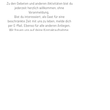
Zu den Gebeten und anderen Aktivitäten bist du
jederzeit herzlich willkommen, ohne
Voranmeldung.
Bist du interessiert, als Gast für eine
beschränkte Zeit mit uns zu leben, melde dich
per E-Mail. Ebenso für alle anderen Anliegen.
Wir freuen uns auf deine Kontaktaufnahme.
Spenden für unsere sozialdiakonische Arbeit
sind sehr willkommen!
IBAN CH65
0900 0000 8954 5825 9
, Zürcher
Kantonalbank
Kontakt
Stadtkloster Zürich
Wiedingstrasse 3
8055 Zürich
info@stadtkloster.ch