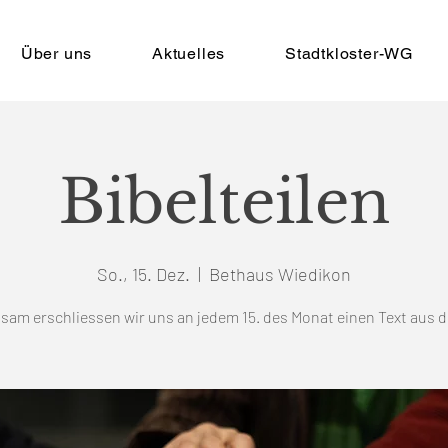
Über uns
Aktuelles
Stadtkloster-WG
Bibelteilen
So., 15. Dez.
  |  
Bethaus Wiedikon
am erschliessen wir uns an jedem 15. des Monat einen Text aus d