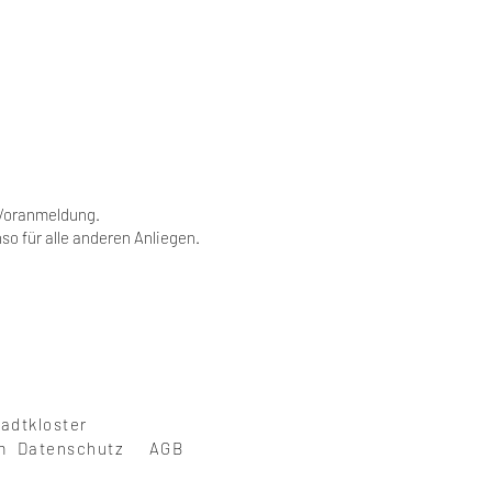
e Voranmeldung.
nso für alle anderen Anliegen.
tadtkloster
um Datenschutz AGB