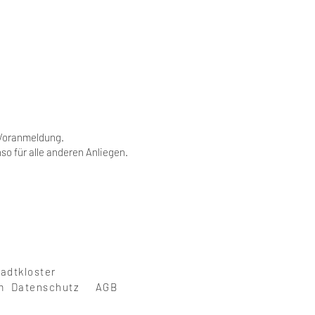
e Voranmeldung.
nso für alle anderen Anliegen.
tadtkloster
um Datenschutz AGB