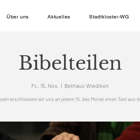
Über uns
Aktuelles
Stadtkloster-WG
Bibelteilen
Fr., 15. Nov.
  |  
Bethaus Wiedikon
am erschliessen wir uns an jedem 15. des Monat einen Text aus d