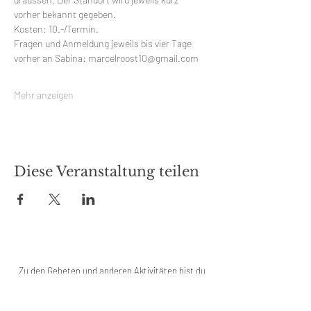
vorher bekannt gegeben.
Kosten: 10.-/Termin.
Fragen und Anmeldung jeweils bis vier Tage 
vorher an Sabina: marcelroost10@gmail.com
Mehr anzeigen
Diese Veranstaltung teilen
Zu den Gebeten und anderen Aktivitäten bist du
jederzeit herzlich willkommen, ohne
Voranmeldung.
Bist du interessiert, als Gast für eine